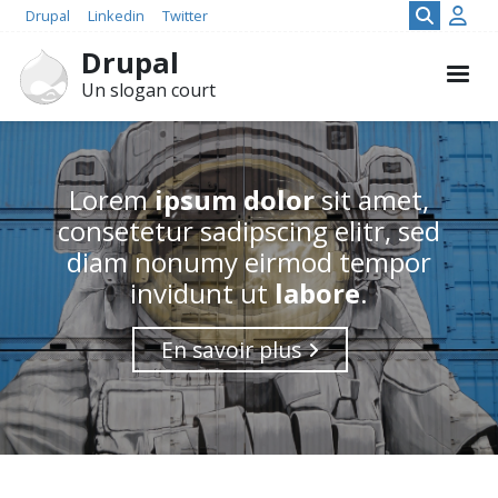
Men
Social
Aller
Se
Drupal
Linkedin
Twitter
con
au
util
Drupal
contenu
Un slogan court
principal
Homepage
Lorem
ipsum dolor
sit amet,
consetetur sadipscing elitr, sed
diam nonumy eirmod tempor
invidunt ut
labore
.
En savoir plus